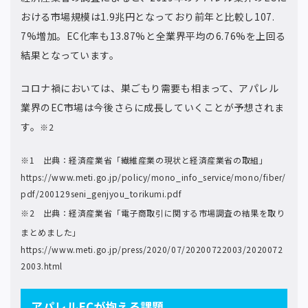
おける市場規模は1.9兆円となっており前年と比較し107.
7%増加。EC化率も13.87%と全業界平均の6.76%を上回る
結果となっています。
コロナ禍においては、巣ごもり需要も相まって、アパレル
業界のEC市場は今後さらに成長していくことが予想されま
す。
※2
※1 出典：経済産業省「繊維産業の現状と経済産業省の取組」
https://www.meti.go.jp/policy/mono_info_service/mono/fiber/
pdf/200129seni_genjyou_torikumi.pdf
※2 出典：経済産業省「電子商取引に関する市場調査の結果を取り
まとめました」
https://www.meti.go.jp/press/2020/07/20200722003/2020072
2003.html
アパレルECが抱える課題